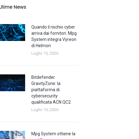
Ulime News
Quando il rischio cyber
arriva dai fornitori: Mpg
System integra Vyreon
di Helmon
Luglio 15, 2026
Bitdefender
GravityZone: la
piattaforma di
cybersecurity
qualificata ACN QC2
Luglio 10, 2026
Mpg System ottiene la