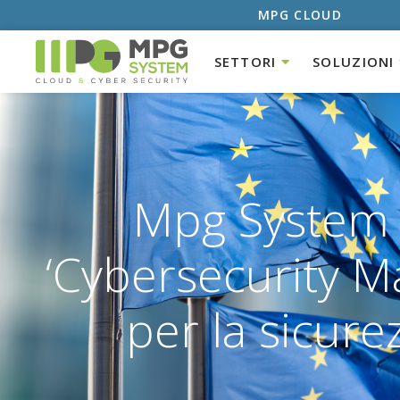
MPG CLOUD
SETTORI
SOLUZIONI
Mpg System o
‘Cybersecurity M
per la sicur