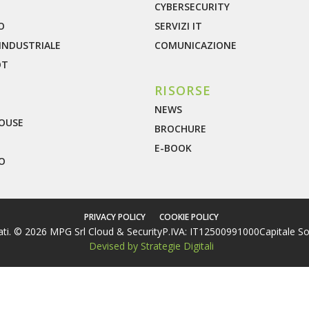
CYBERSECURITY
O
SERVIZI IT
INDUSTRIALE
COMUNICAZIONE
OT
RISORSE
NEWS
OUSE
BROCHURE
E-BOOK
O
PRIVACY POLICY
COOKIE POLICY
ervati. © 2026 MPG Srl Cloud & Security
P.IVA: IT12500991000
Capitale So
Devised by Strategie Digitali