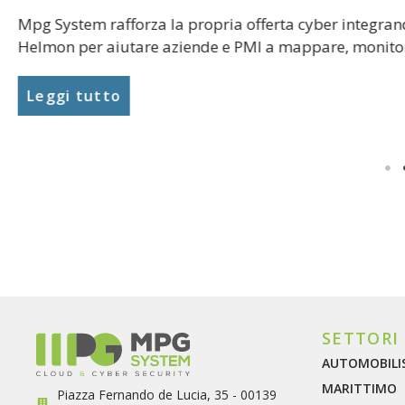
Bitdefender GravityZone è la piattaforma di cyberse
gestibile da un’unica console con il supporto di MPG
Leggi tutto
SETTORI
AUTOMOBILI
MARITTIMO
Piazza Fernando de Lucia, 35 - 00139