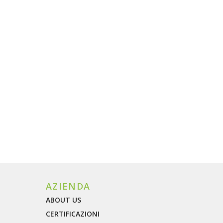
stem rafforza la propria offerta cyber integrando Vyreon
 per aiutare aziende e PMI a mappare, monitorare e ridurr
i tutto
AZIENDA
ABOUT US
CERTIFICAZIONI