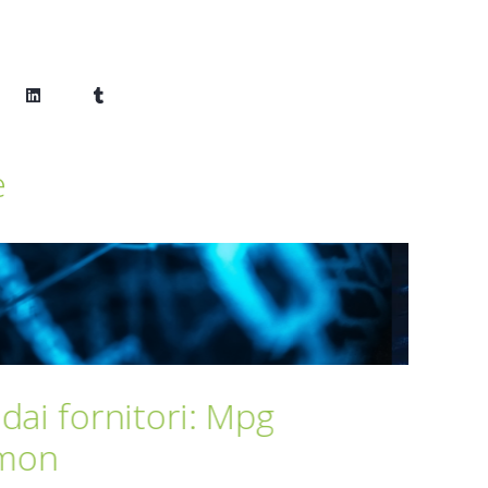
e
piattaforma di
Qua
CN QC2
Sys