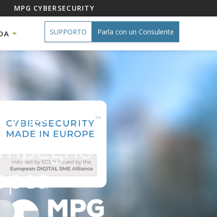
MPG CYBERSECURITY
SUPPORTO
Parla con un Consulente
DA
zione
 impegno
ropea