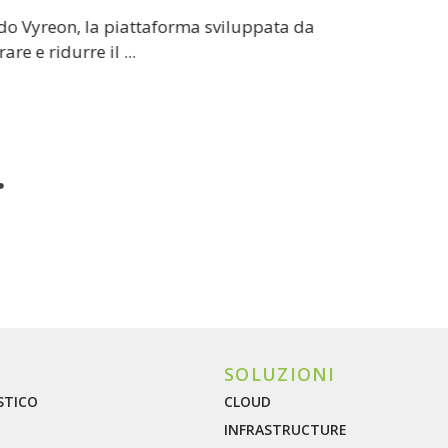
curity qualificata ACN QC2 per aziende e PA,
Mpg Sy
 System, Platinum ...
Helmon
Legg
SOLUZIONI
STICO
CLOUD
INFRASTRUCTURE