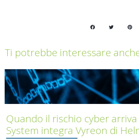
Ti potrebbe interessare anch
Bitdefender GravityZone: la 
cybersecurity qualificata A