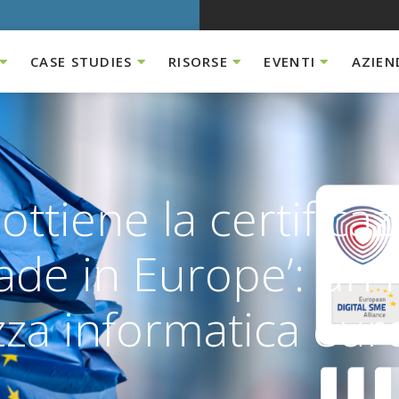
CASE STUDIES
RISORSE
EVENTI
AZIEN
ttiene la certifica
ade in Europe’: un
ezza informatica eu