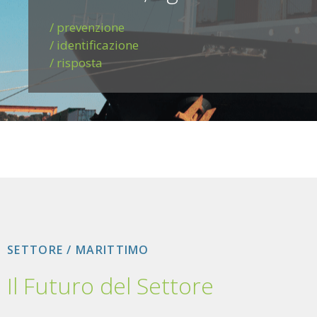
/ prevenzione
/ identificazione
/ risposta
SETTORE / MARITTIMO
Il Futuro del Settore