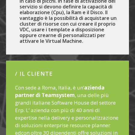
in caso di picchi. In fase di attivazione del
servizio si devono definire la capacità di
elaborazione (Cpu), la Ram e il Disco. Il
vantaggio è la possibilità di acquistare un
cluster di risorse con cui creare il proprio
VDC, usare i template a disposizione
oppure crearne di personalizzati per
attivare le Virtual Machine.
/ IL CLIENTE
Con sede a Roma, Italia, è un’
azienda
partner di Teamsystem
, una delle più
grandi italiane Software House del settore
Erp. L’ azienda con più di 40 anni di
expertise nella delivery e personalizzazione
di soluzioni enterprise resource planner
edcon oltre 30 dipendenti offre soluzioni in