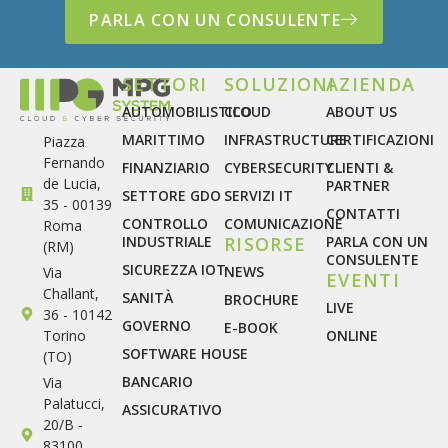
PARLA CON UN CONSULENTE
SETTORI
SOLUZIONI
AZIENDA
AUTOMOBILISTICO
CLOUD
ABOUT US
MARITTIMO
INFRASTRUCTURE
CERTIFICAZIONI
Piazza
Fernando
FINANZIARIO
CYBERSECURITY
CLIENTI &
de Lucia,
PARTNER
SETTORE GDO
SERVIZI IT
35 - 00139
CONTATTI
CONTROLLO
COMUNICAZIONE
Roma
INDUSTRIALE
RISORSE
PARLA CON UN
(RM)
CONSULENTE
SICUREZZA IOT
NEWS
Via
EVENTI
Challant,
SANITÀ
BROCHURE
LIVE
36 - 10142
GOVERNO
E-BOOK
Torino
ONLINE
SOFTWARE HOUSE
(TO)
BANCARIO
Via
Palatucci,
ASSICURATIVO
20/B -
83100