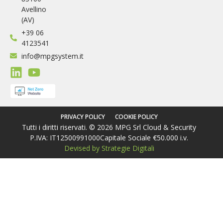
Avellino
(AV)
+39 06
4123541
info@mpgsystem.it
PRIVACY POLICY
COOKIE POLICY
Tutti i diritti riservati. © 2026 MPG Srl Cloud & Security
P.IVA: IT12500991000
Capitale Sociale €50.000 i.v.
Devised by Strategie Digitali