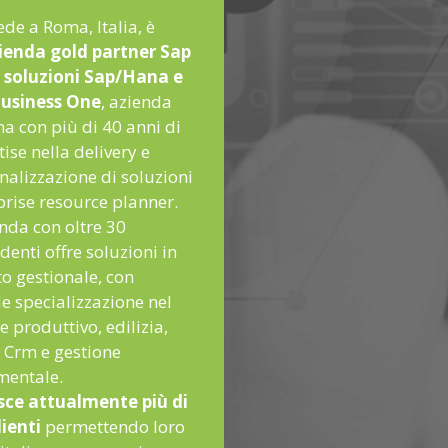
ede a Roma, Italia, è
ienda gold partner Sap
e soluzioni Sap/Hana e
usiness One
, azienda
na con più di 40 anni di
ise nella delivery e
nalizzazione di soluzioni
prise resource planner.
enda con oltre 30
denti offre soluzioni in
o gestionale, con
e specializzazione nel
e produttivo, edilizia,
, Crm e gestione
entale.
sce attualmente più di
lienti
permettendo loro