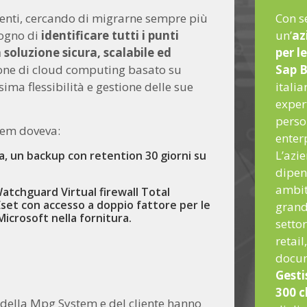
clienti, cercando di migrarne sempre più
Con s
sogno di
identificare tutti i punti
un’
az
 soluzione sicura, scalabile ed
per l
one di cloud computing basato su
Sap B
ima flessibilità e gestione delle sue
italia
expert
perso
stem doveva:
enter
L’azi
a, un backup con retention 30 giorni su
dipen
ambit
atchguard Virtual firewall Total
 Eset con accesso a doppio fattore per le
grand
Microsoft nella fornitura.
settor
retail
docum
Gesti
300 c
 della Mpg System e del cliente hanno