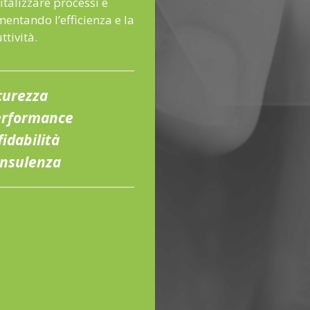
italizzare processi e
mentando l’efficienza e la
ttività.
curezza
rformance
fidabilità
nsulenza