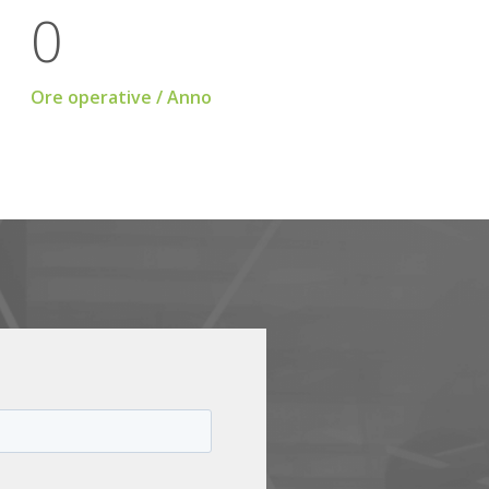
0
Ore operative / Anno