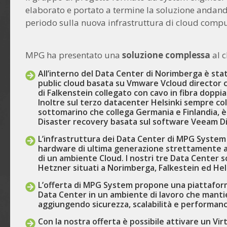
elaborato e portato a termine la soluzione andando
periodo sulla nuova infrastruttura di cloud compu
MPG ha presentato una
soluzione complessa
al c
All’interno del Data Center di Norimberga è sta
public cloud basata su Vmware Vcloud director 
di Falkenstein collegato con cavo in fibra doppi
Inoltre sul terzo datacenter Helsinki sempre col
sottomarino che collega Germania e Finlandia, è
Disaster recovery basata sul software Veeam D
L’infrastruttura dei Data Center di MPG System 
hardware di ultima generazione strettamente 
di un ambiente Cloud. I nostri tre Data Center s
Hetzner situati a Norimberga, Falkestein ed Hels
L’offerta di MPG System propone una piattaforma
Data Center in un ambiente di lavoro che mantien
aggiungendo sicurezza, scalabilità e performanc
Con la nostra offerta è possibile attivare un V