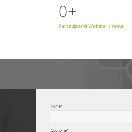
0
+
Partecipanti Webinar / Anno