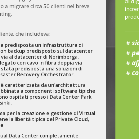
di dig
 a migrare circa 50 clienti nel breve
incre
ting.
produ
liente, che includeva:
si
ta predisposta un infrastruttura di
con backup predisposto sul datacenter
pe
a via al datacenter di Norimberga.
af
legato con cavo in fibra doppia via
 stata predisposta una soluzioni di
co
isaster Recovery Orchestrator.
è caratterizzata da un’architettura
abbinata a componenti software tipiche
ono ospitati presso i Data Center Park
inki.
 per la creazione e gestione di Virtual
e la libertà tipica del Private Cloud,
e.
irtual Data Center completamente