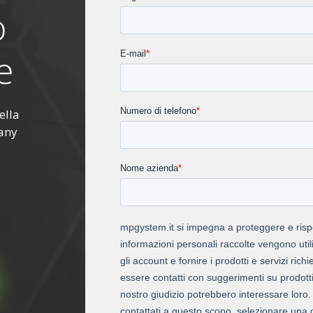
o
e
ella
pany