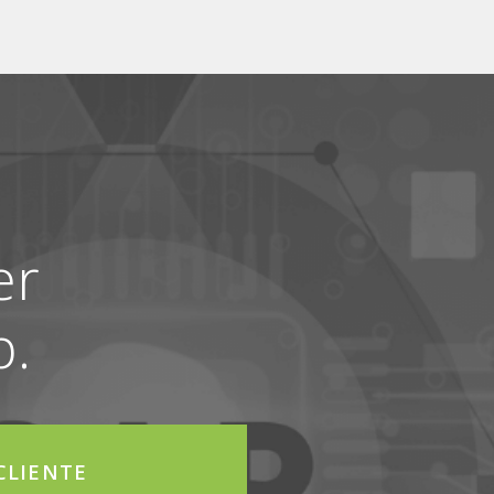
er
p.
 CLIENTE